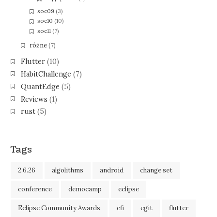
soc09
(3)
soc10
(10)
soc11
(7)
różne
(7)
Flutter
(10)
HabitChallenge
(7)
QuantEdge
(5)
Reviews
(1)
rust
(5)
Tags
2.6.26
algolithms
android
change set
conference
democamp
eclipse
Eclipse Community Awards
efi
egit
flutter