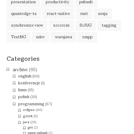
presentation
productivity
pubsub
quantedge-ta
react-native
rust
sesja
synchronize view
szczecin
SzJUG
tagging
TestNG
udev
warsjawa
xmpp
Categories
archive
(95)
english
(60)
konferencje
(1)
linux
(15)
polish
(30)
programming
(67)
eclipse
(40)
gerrit
(5)
java
(26)
gwt
(2)
xmpp-pubsub
(2)