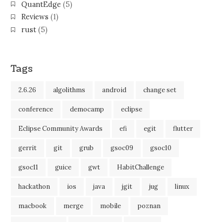
QuantEdge
(5)
Reviews
(1)
rust
(5)
Tags
2.6.26
algolithms
android
change set
conference
democamp
eclipse
Eclipse Community Awards
efi
egit
flutter
gerrit
git
grub
gsoc09
gsoc10
gsoc11
guice
gwt
HabitChallenge
hackathon
ios
java
jgit
jug
linux
macbook
merge
mobile
poznan