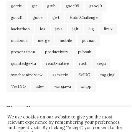
gerrit
git
grub
gsoc09
gsoc10
gsoc11
guice
gwt
HabitChallenge
hackathon
ios
java
jgit
jug
linux
macbook
merge
mobile
poznan
presentation
productivity
pubsub
quantedge-ta
react-native
rust
sesja
synchronize view
szczecin
SzJUG
tagging
TestNG
udev
warsjawa
xmpp
Blogroll
We use cookies on our website to give you the most
JavaBlog
relevant experience by remembering your preferences
and repeat visits. By clicking “Accept”, you consent to the