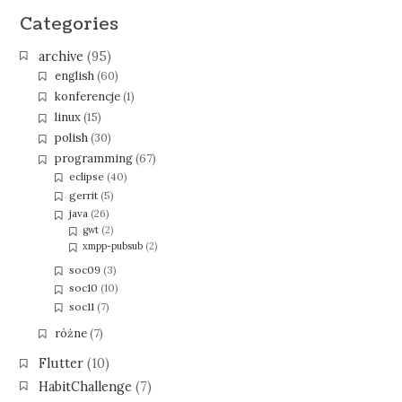
Categories
archive
(95)
english
(60)
konferencje
(1)
linux
(15)
polish
(30)
programming
(67)
eclipse
(40)
gerrit
(5)
java
(26)
gwt
(2)
xmpp-pubsub
(2)
soc09
(3)
soc10
(10)
soc11
(7)
różne
(7)
Flutter
(10)
HabitChallenge
(7)