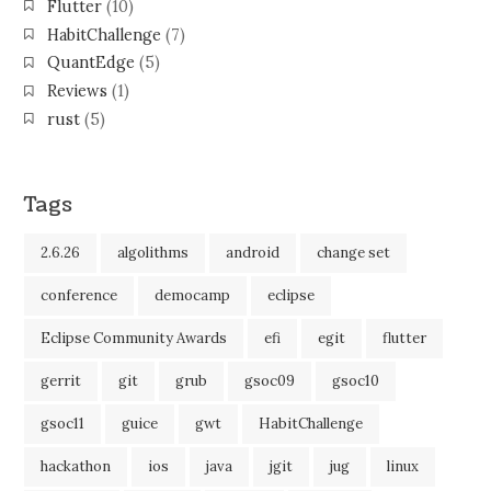
Flutter
(10)
HabitChallenge
(7)
QuantEdge
(5)
Reviews
(1)
rust
(5)
Tags
2.6.26
algolithms
android
change set
conference
democamp
eclipse
Eclipse Community Awards
efi
egit
flutter
gerrit
git
grub
gsoc09
gsoc10
gsoc11
guice
gwt
HabitChallenge
hackathon
ios
java
jgit
jug
linux