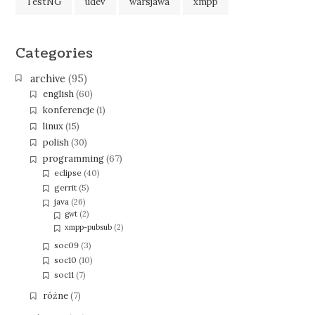
TestNG
udev
warsjawa
xmpp
Categories
archive
(95)
english
(60)
konferencje
(1)
linux
(15)
polish
(30)
programming
(67)
eclipse
(40)
gerrit
(5)
java
(26)
gwt
(2)
xmpp-pubsub
(2)
soc09
(3)
soc10
(10)
soc11
(7)
różne
(7)