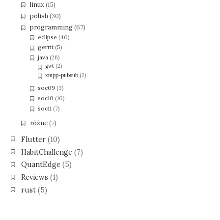
linux
(15)
polish
(30)
programming
(67)
eclipse
(40)
gerrit
(5)
java
(26)
gwt
(2)
xmpp-pubsub
(2)
soc09
(3)
soc10
(10)
soc11
(7)
różne
(7)
Flutter
(10)
HabitChallenge
(7)
QuantEdge
(5)
Reviews
(1)
rust
(5)