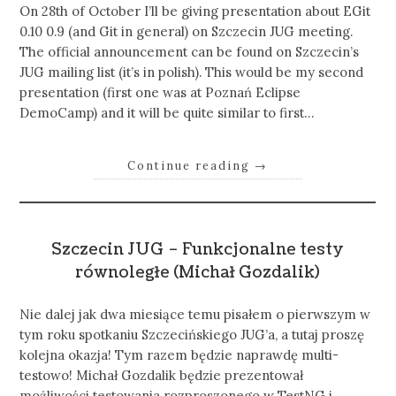
On 28th of October I’ll be giving presentation about EGit
0.10 0.9 (and Git in general) on Szczecin JUG meeting.
The official announcement can be found on Szczecin’s
JUG mailing list (it’s in polish). This would be my second
presentation (first one was at Poznań Eclipse
DemoCamp) and it will be quite similar to first…
Continue reading
→
Szczecin JUG – Funkcjonalne testy
równoległe (Michał Gozdalik)
Nie dalej jak dwa miesiące temu pisałem o pierwszym w
tym roku spotkaniu Szczecińskiego JUG’a, a tutaj proszę
kolejna okazja! Tym razem będzie naprawdę multi-
testowo! Michał Gozdalik będzie prezentował
możliwości testowania rozproszonego w TestNG i