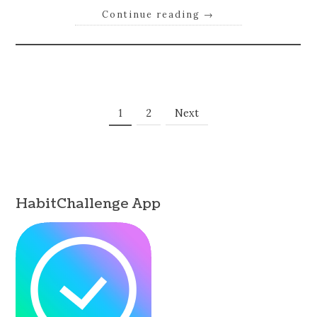
Continue reading
→
Posts
Page
Page
1
2
Next
Navigation
HabitChallenge App