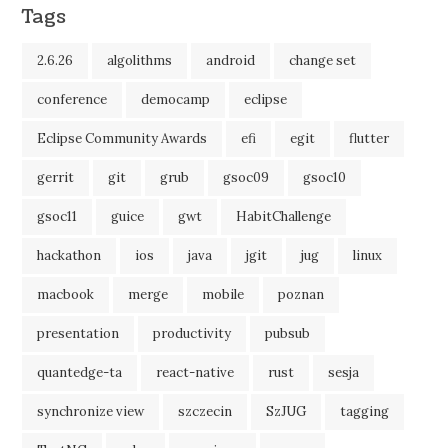
Tags
2.6.26
algolithms
android
change set
conference
democamp
eclipse
Eclipse Community Awards
efi
egit
flutter
gerrit
git
grub
gsoc09
gsoc10
gsoc11
guice
gwt
HabitChallenge
hackathon
ios
java
jgit
jug
linux
macbook
merge
mobile
poznan
presentation
productivity
pubsub
quantedge-ta
react-native
rust
sesja
synchronize view
szczecin
SzJUG
tagging