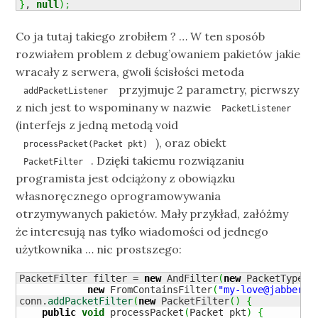
}
, 
null
)
;
Co ja tutaj takiego zrobiłem ? … W ten sposób
rozwiałem problem z debug’owaniem pakietów jakie
wracały z serwera, gwoli ścisłości metoda
przyjmuje 2 parametry, pierwszy
addPacketListener
z nich jest to wspominany w nazwie
PacketListener
(interfejs z jedną metodą void
), oraz obiekt
processPacket(Packet pkt)
. Dzięki takiemu rozwiązaniu
PacketFilter
programista jest odciążony z obowiązku
własnoręcznego oprogramowywania
otrzymywanych pakietów. Mały przykład, załóżmy
że interesują nas tylko wiadomości od jednego
użytkownika … nic prostszego:
PacketFilter filter = 
new
 AndFilter
(
new
 PacketTypeFi
new
 FromContainsFilter
(
"my-love@jabber.s
conn.
addPacketFilter
(
new
 PacketFilter
(
)
{
public
void
 processPacket
(
Packet pkt
)
{