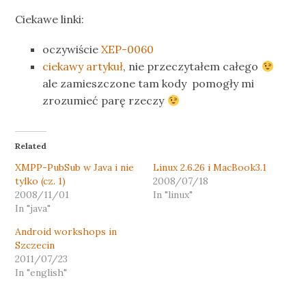
Ciekawe linki:
oczywiście
XEP-0060
ciekawy artykuł
, nie przeczytałem całego
ale zamieszczone tam kody pomogły mi
zrozumieć parę rzeczy
Related
XMPP-PubSub w Java i nie
Linux 2.6.26 i MacBook3.1
tylko (cz. 1)
2008/07/18
2008/11/01
In "linux"
In "java"
Android workshops in
Szczecin
2011/07/23
In "english"