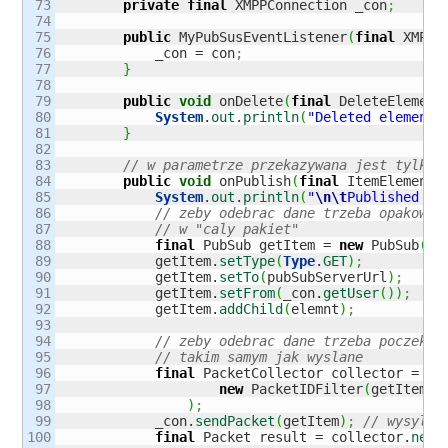
73

private
final
 XMPPConnection _con
;
74

75

public
 MyPubSusEventListener
(
final
 XMPPC
76

            _con = con
;
77

}
78

79

public
void
 onDelete
(
final
 DeleteElement
80

System
.
out
.
println
(
"Deleted element:
81

}
82

83

// w parametrze przekazywana jest tylko 
84

public
void
 onPublish
(
final
 ItemElement 
85

System
.
out
.
println
(
"
\n
\t
Published el
86

// zeby odebrac dane trzeba opakowac
87

// w "caly pakiet"
88

final
 PubSub getItem = 
new
 PubSub
(
)
;
89

            getItem.
setType
(
Type
.
GET
)
;
90

            getItem.
setTo
(
pubSubServerUrl
)
;
91

            getItem.
setFrom
(
_con.
getUser
(
)
)
;
92

            getItem.
addChild
(
elemnt
)
;
93

94

// zeby odebrac dane trzeba poczekac
95

// takim samym jak wyslane
96

final
 PacketCollector collector = _c
97

new
 PacketIDFilter
(
getItem.
g
98

)
;
99

            _con.
sendPacket
(
getItem
)
;
// wysylan
100

final
 Packet result = collector.
next