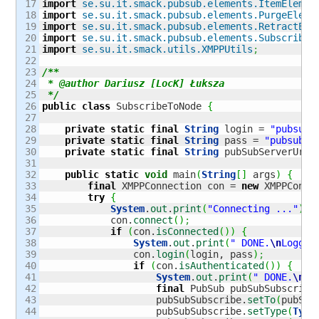
17

import
se.su.it.smack.pubsub.elements.ItemElemen
18

import
se.su.it.smack.pubsub.elements.PurgeEleme
19

import
se.su.it.smack.pubsub.elements.RetractEle
20

import
se.su.it.smack.pubsub.elements.SubscribeE
21

import
se.su.it.smack.utils.XMPPUtils
;
22

23

/**

24

 * @author Dariusz [LocK] Łuksza

25

 */
26

public
class
 SubscribeToNode 
{
27

28

private
static
final
String
 login = 
"pubsub-
29

private
static
final
String
 pass = 
"pubsub-t
30

private
static
final
String
 pubSubServerUrl 
31

32

public
static
void
 main
(
String
[
]
 args
)
{
33

final
 XMPPConnection con = 
new
 XMPPConne
34

try
{
35

System
.
out
.
print
(
"Connecting ..."
)
;
36

            con.
connect
(
)
;
37

if
(
con.
isConnected
(
)
)
{
38

System
.
out
.
print
(
" DONE.
\n
Loggin
39

                con.
login
(
login, pass
)
;
40

if
(
con.
isAuthenticated
(
)
)
{
41

System
.
out
.
print
(
" DONE.
\n
Su
42

final
 PubSub pubSubSubscribe
43

                    pubSubSubscribe.
setTo
(
pubSub
44

                    pubSubSubscribe.
setType
(
Type