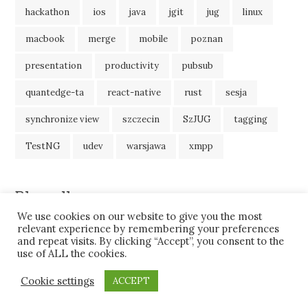
hackathon
ios
java
jgit
jug
linux
macbook
merge
mobile
poznan
presentation
productivity
pubsub
quantedge-ta
react-native
rust
sesja
synchronize view
szczecin
SzJUG
tagging
TestNG
udev
warsjawa
xmpp
Blogroll
We use cookies on our website to give you the most
JavaBlog
relevant experience by remembering your preferences
and repeat visits. By clicking “Accept”, you consent to the
use of ALL the cookies.
Cookie settings
ACCEPT