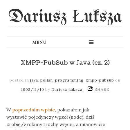
Dariusz Łuksza
XMPP-PubSub w Java (cz. 2)
posted in
java
,
polish
,
programming
,
xmpp-pubsub
on
SHARE
2008/11/10
by
Dariusz Łuksza
W
poprzednim wpisie
, pokazałem jak
wystawić pojedynczy węzeł (node), dziś
zrobię/zrobimy trochę więcej, a mianowicie