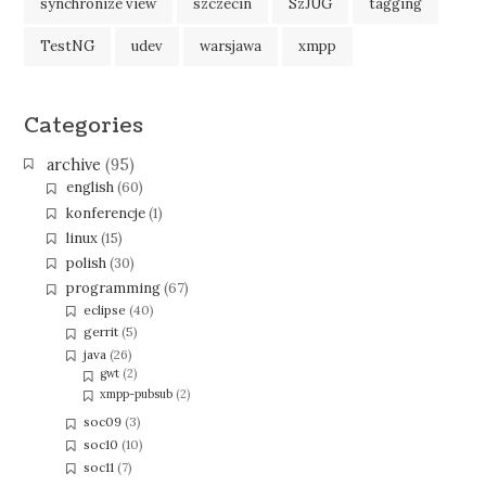
synchronize view
szczecin
SzJUG
tagging
TestNG
udev
warsjawa
xmpp
Categories
archive
(95)
english
(60)
konferencje
(1)
linux
(15)
polish
(30)
programming
(67)
eclipse
(40)
gerrit
(5)
java
(26)
gwt
(2)
xmpp-pubsub
(2)
soc09
(3)
soc10
(10)
soc11
(7)