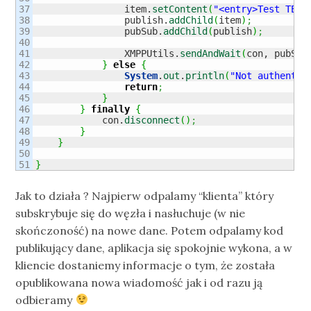
37

                item.
setContent
(
"<entry>Test TEST
38

                publish.
addChild
(
item
)
;
39

                pubSub.
addChild
(
publish
)
;
40

41

                XMPPUtils.
sendAndWait
(
con, pubSub
42

}
else
{
43

System
.
out
.
println
(
"Not authentic
44

return
;
45

}
46

}
finally
{
47

            con.
disconnect
(
)
;
48

}
49

}
50

}
Jak to działa ? Najpierw odpalamy “klienta” który
subskrybuje się do węzła i nasłuchuje (w nie
skończoność) na nowe dane. Potem odpalamy kod
publikujący dane, aplikacja się spokojnie wykona, a w
kliencie dostaniemy informacje o tym, że została
opublikowana nowa wiadomość jak i od razu ją
odbieramy