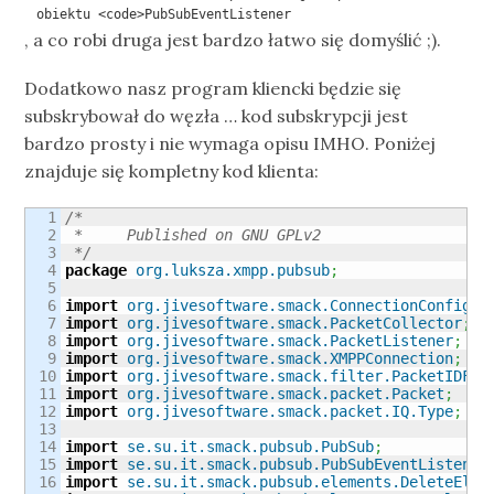
obiektu <code>PubSubEventListener
, a co robi druga jest bardzo łatwo się domyślić ;).
Dodatkowo nasz program kliencki będzie się
subskrybował do węzła … kod subskrypcji jest
bardzo prosty i nie wymaga opisu IMHO. Poniżej
znajduje się kompletny kod klienta:
1

/*

2

 *     Published on GNU GPLv2

3

 */
4

package
org.luksza.xmpp.pubsub
;
5

6

import
org.jivesoftware.smack.ConnectionConfigur
7

import
org.jivesoftware.smack.PacketCollector
;
8

import
org.jivesoftware.smack.PacketListener
;
9

import
org.jivesoftware.smack.XMPPConnection
;
10

import
org.jivesoftware.smack.filter.PacketIDFil
11

import
org.jivesoftware.smack.packet.Packet
;
12

import
org.jivesoftware.smack.packet.IQ.Type
;
13

14

import
se.su.it.smack.pubsub.PubSub
;
15

import
se.su.it.smack.pubsub.PubSubEventListener
16

import
se.su.it.smack.pubsub.elements.DeleteElem