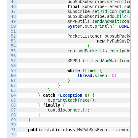
45

                    pubSubSubscribe.
setFrom
(
con.
46

final
 SubscribeElement subsc
47

                    subscribe.
setJid
(
con.
getUser
48

                    pubSubSubscribe.
addChild
(
sub
49

                    XMPPUtils.
sendAndWait
(
con, p
50

System
.
out
.
println
(
" DONE."
)
51

52

                    PacketListener pubsubPacketL
53

new
 MyPubSusEven
54

)
;
55

                    con.
addPacketListener
(
pubsub
56

57

                    XMPPUtils.
sendAndWait
(
con, p
58

59

while
(
true
)
{
60

Thread
.
sleep
(
10
)
;
61

}
62

}
63

}
64

}
catch
(
Exception
 e
)
{
65

            e.
printStackTrace
(
)
;
66

}
finally
{
67

            con.
disconnect
(
)
;
68

}
69

}
70

71

public
static
class
 MyPubSusEventListener 
im
72
