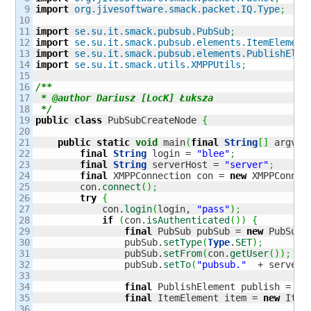
9

import
org.jivesoftware.smack.packet.IQ.Type
;
10

11

import
se.su.it.smack.pubsub.PubSub
;
12

import
se.su.it.smack.pubsub.elements.ItemElement
13

import
se.su.it.smack.pubsub.elements.PublishElem
14

import
se.su.it.smack.utils.XMPPUtils
;
15

16

/**

17

 * @author Dariusz [LocK] Łuksza

18

 */
19

public
class
 PubSubCreateNode 
{
20

21

public
static
void
 main
(
final
String
[
]
 argv
)
22

final
String
 login = 
"blee"
;
23

final
String
 serverHost = 
"server"
;
24

final
 XMPPConnection con = 
new
 XMPPConnec
25

        con.
connect
(
)
;
26

try
{
27

            con.
login
(
login, 
"pass"
)
;
28

if
(
con.
isAuthenticated
(
)
)
{
29

final
 PubSub pubSub = 
new
 PubSub
(
30

                pubSub.
setType
(
Type
.
SET
)
;
31

                pubSub.
setFrom
(
con.
getUser
(
)
)
;
32

                pubSub.
setTo
(
"pubsub."
  + serverH
33

34

final
 PublishElement publish = 
ne
35

final
 ItemElement item = 
new
 Item
36
