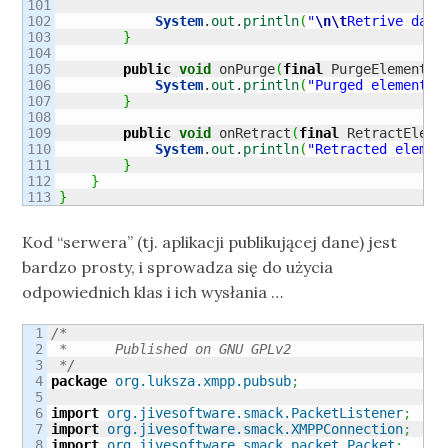
101

102

System
.
out
.
println
(
"
\n
\t
Retrive data
103

}
104

105

public
void
 onPurge
(
final
 PurgeElement e
106

System
.
out
.
println
(
"Purged element: 
107

}
108

109

public
void
 onRetract
(
final
 RetractEleme
110

System
.
out
.
println
(
"Retracted elemen
111

}
112

}
}
Kod “serwera” (tj. aplikacji publikującej dane) jest
bardzo prosty, i sprowadza się do użycia
odpowiednich klas i ich wysłania …
1

/*

2

 * 	Published on GNU GPLv2

3

 */
4

package
org.luksza.xmpp.pubsub
;
5

6

import
org.jivesoftware.smack.PacketListener
;
7

import
org.jivesoftware.smack.XMPPConnection
;
8

import
org.jivesoftware.smack.packet.Packet
;