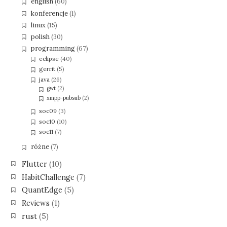
english
(60)
konferencje
(1)
linux
(15)
polish
(30)
programming
(67)
eclipse
(40)
gerrit
(5)
java
(26)
gwt
(2)
xmpp-pubsub
(2)
soc09
(3)
soc10
(10)
soc11
(7)
różne
(7)
Flutter
(10)
HabitChallenge
(7)
QuantEdge
(5)
Reviews
(1)
rust
(5)