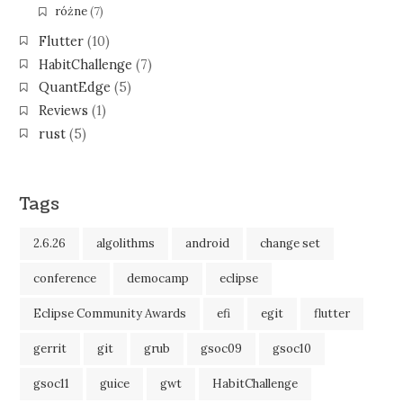
różne
(7)
Flutter
(10)
HabitChallenge
(7)
QuantEdge
(5)
Reviews
(1)
rust
(5)
Tags
2.6.26
algolithms
android
change set
conference
democamp
eclipse
Eclipse Community Awards
efi
egit
flutter
gerrit
git
grub
gsoc09
gsoc10
gsoc11
guice
gwt
HabitChallenge