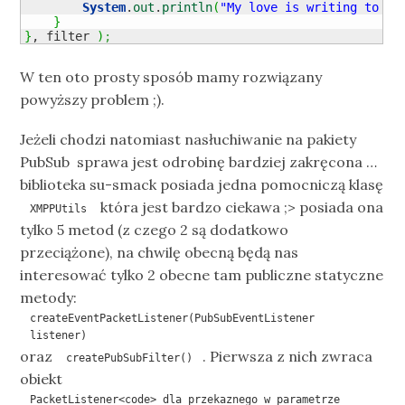
System
.
out
.
println
(
"My love is writing to me
}
}
, filter 
)
;
W ten oto prosty sposób mamy rozwiązany
powyższy problem ;).
Jeżeli chodzi natomiast nasłuchiwanie na pakiety
PubSub sprawa jest odrobinę bardziej zakręcona …
biblioteka su-smack posiada jedna pomocniczą klasę
która jest bardzo ciekawa ;> posiada ona
XMPPUtils
tylko 5 metod (z czego 2 są dodatkowo
przeciążone), na chwilę obecną będą nas
interesować tylko 2 obecne tam publiczne statyczne
metody:
createEventPacketListener(PubSubEventListener
listener)
oraz
. Pierwsza z nich zwraca
createPubSubFilter()
obiekt
PacketListener<code> dla przekaznego w parametrze