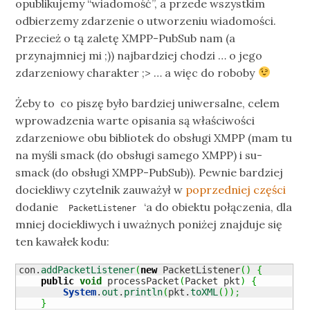
opublikujemy “wiadomość”, a przede wszystkim
odbierzemy zdarzenie o utworzeniu wiadomości.
Przecież o tą zaletę XMPP-PubSub nam (a
przynajmniej mi ;)) najbardziej chodzi … o jego
zdarzeniowy charakter ;> … a więc do roboby
Żeby to co piszę było bardziej uniwersalne, celem
wprowadzenia warte opisania są właściwości
zdarzeniowe obu bibliotek do obsługi XMPP (mam tu
na myśli smack (do obsługi samego XMPP) i su-
smack (do obsługi XMPP-PubSub)). Pewnie bardziej
dociekliwy czytelnik zauważył w
poprzedniej części
dodanie
‘a do obiektu połączenia, dla
PacketListener
mniej dociekliwych i uważnych poniżej znajduje się
ten kawałek kodu:
con.
addPacketListener
(
new
 PacketListener
(
)
{
public
void
 processPacket
(
Packet pkt
)
{
System
.
out
.
println
(
pkt.
toXML
(
)
)
;
}