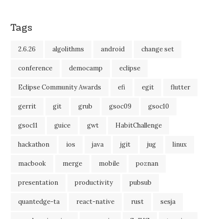
Tags
2.6.26
algolithms
android
change set
conference
democamp
eclipse
Eclipse Community Awards
efi
egit
flutter
gerrit
git
grub
gsoc09
gsoc10
gsoc11
guice
gwt
HabitChallenge
hackathon
ios
java
jgit
jug
linux
macbook
merge
mobile
poznan
presentation
productivity
pubsub
quantedge-ta
react-native
rust
sesja