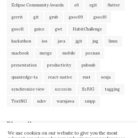
Eclipse Community Awards
efi
egit
flutter
gerrit
git
grub
gsoc09
gsoc10
gsoc11
guice
gwt
HabitChallenge
hackathon
ios
java
jgit
jug
linux
macbook
merge
mobile
poznan
presentation
productivity
pubsub
quantedge-ta
react-native
rust
sesja
synchronize view
szczecin
SzJUG
tagging
TestNG
udev
warsjawa
xmpp
Blogroll
We use cookies on our website to give you the most
JavaBlog