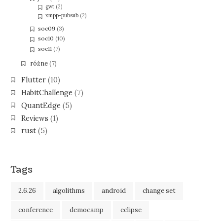
gwt
(2)
xmpp-pubsub
(2)
soc09
(3)
soc10
(10)
soc11
(7)
różne
(7)
Flutter
(10)
HabitChallenge
(7)
QuantEdge
(5)
Reviews
(1)
rust
(5)
Tags
2.6.26
algolithms
android
change set
conference
democamp
eclipse