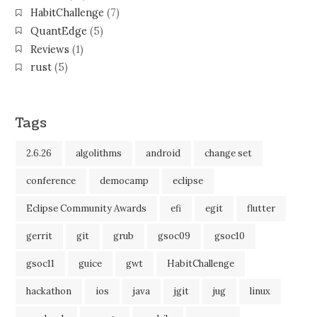
HabitChallenge
(7)
QuantEdge
(5)
Reviews
(1)
rust
(5)
Tags
2.6.26
algolithms
android
change set
conference
democamp
eclipse
Eclipse Community Awards
efi
egit
flutter
gerrit
git
grub
gsoc09
gsoc10
gsoc11
guice
gwt
HabitChallenge
hackathon
ios
java
jgit
jug
linux