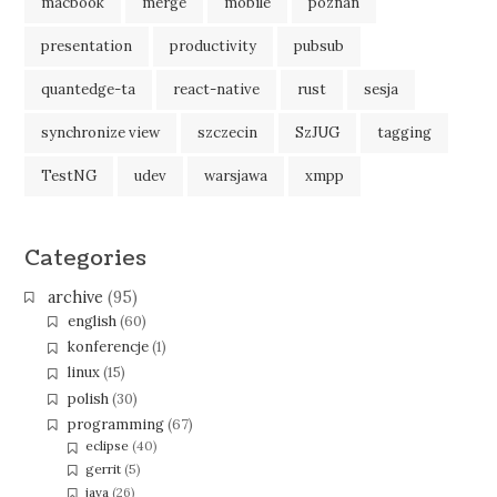
macbook
merge
mobile
poznan
presentation
productivity
pubsub
quantedge-ta
react-native
rust
sesja
synchronize view
szczecin
SzJUG
tagging
TestNG
udev
warsjawa
xmpp
Categories
archive
(95)
english
(60)
konferencje
(1)
linux
(15)
polish
(30)
programming
(67)
eclipse
(40)
gerrit
(5)
java
(26)