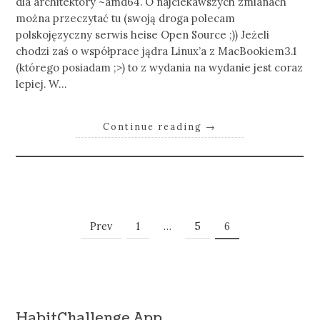
dla architektóry ~amd64. O najciekawszych zmianach
można przeczytać tu (swoją droga polecam
polskojęzyczny serwis heise Open Source ;)) Jeżeli
chodzi zaś o współprace jądra Linux’a z MacBookiem3.1
(którego posiadam ;>) to z wydania na wydanie jest coraz
lepiej. W…
Continue reading
→
Posts
Page
Page
Page
Prev
1
…
5
6
Navigation
HabitChallenge App